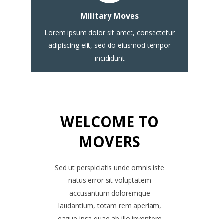
Lorem ipsum dolor sit amet
Military Moves
consectetur
Lorem ipsum dolor sit amet, consectetur
adipiscing elit, sed do eiusmod tempor
incididunt
WELCOME TO
MOVERS
Sed ut perspiciatis unde omnis iste
natus error sit voluptatem
accusantium doloremque
laudantium, totam rem aperiam,
eaque ipsa quae ab illo inventore