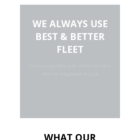
WE ALWAYS USE
BEST & BETTER
FLEET
Sed ut perspiciatis unde omnis iste natus
error sit voluptatem accusa
WHAT OUR